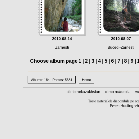
2010-08-14
2010-08-07
Zarnesti
Bucegi-Zarnesti
Choose album page
1
|
2
|
3
|
4
|
5
|
6
|
7
|
8
|
9
|
Albums: 184 | Photos: 5681
Home
climb.ro/kazakhstan
climb.ro/austria
ww
Toate materialele disponibile pe ace
Pentru
Hosting
ieft